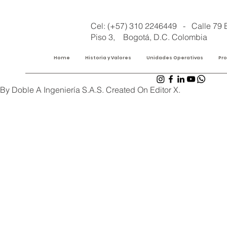
Cel: (+57) 310 2246449 - Calle 79 
Piso 3, Bogotá, D.C. Colombia
Home
Historia y Valores
Unidades Operativas
Pr
By Doble A Ingeniería S.A.S. Created On Editor X.