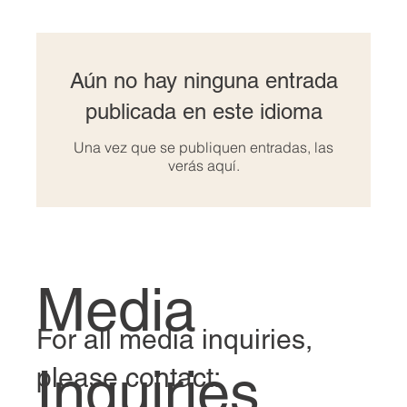
Aún no hay ninguna entrada
publicada en este idioma
Una vez que se publiquen entradas, las
verás aquí.
Media
For all media inquiries,
Inquiries
please contact: